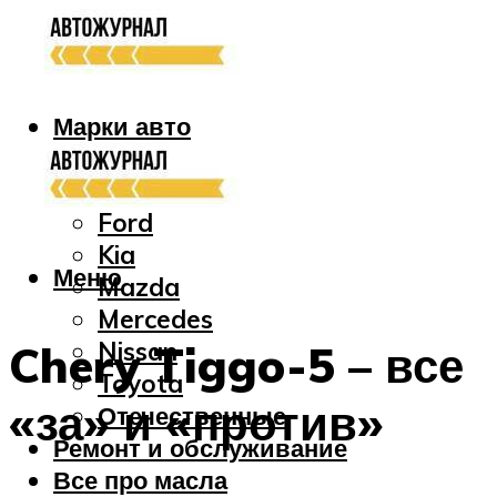
Марки авто
Audi
Bmw
Ford
Kia
Меню
Mazda
Mercedes
Nissan
Chery Tiggo-5 – все
Toyota
«за» и «против»
Отечественные
Ремонт и обслуживание
Все про масла