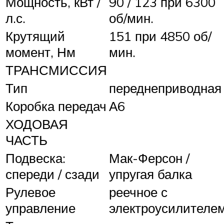
Мощность, кВт /
90 / 123 при 6300
л.с.
об/мин.
Крутящий
151 при 4850 об/
момент, Нм
мин.
ТРАНСМИССИЯ
Тип
переднеприводная
Коробка передач
А6
ХОДОВАЯ
ЧАСТЬ
Подвеска:
Мак-Ферсон /
спереди / сзади
упругая балка
Рулевое
реечное с
управление
электроусилителе