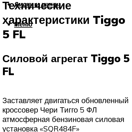
Технические
Диски и шины
характеристики Tiggo
Меню
5 FL
Силовой агрегат Tiggo 5
FL
Заставляет двигаться обновленный
кроссовер Чери Тигго 5 ФЛ
атмосферная бензиновая силовая
установка «SQR484F»