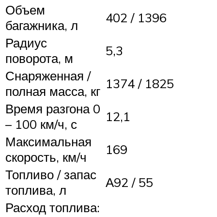
Объем
402 / 1396
багажника, л
Радиус
5,3
поворота, м
Снаряженная /
1374 / 1825
полная масса, кг
Время разгона 0
12,1
– 100 км/ч, с
Максимальная
169
скорость, км/ч
Топливо / запас
А92 / 55
топлива, л
Расход топлива: