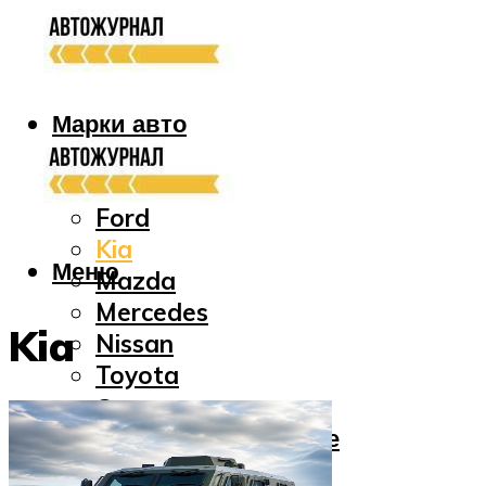
Марки авто
Audi
Bmw
Ford
Kia
Меню
Mazda
Mercedes
Kia
Nissan
Toyota
Отечественные
Ремонт и обслуживание
Все про масла