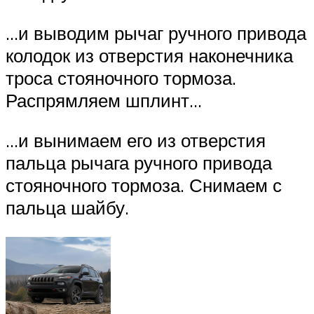
…и выводим рычаг ручного при­вода
колодок из отверстия нако­нечника
троса стояночного тор­моза.
Распрямляем шплинт…
…и вынимаем его из отверстия
пальца рычага ручного привода
стояночного тормоза. Снимаем с
пальца шайбу.