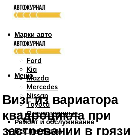
Марки авто
Audi
Bmw
Ford
Kia
Меню
Mazda
Mercedes
Nissan
Визг из вариатора
Toyota
квадроцикла при
Отечественные
Ремонт и обслуживание
застревании в грязи
Все про масла