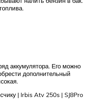
бывают налить бензин в бак.
топлива.
ряд аккумулятора. Его можно
иобрести дополнительный
сокая.
ику | Irbis Atv 250s | SJ8Pro