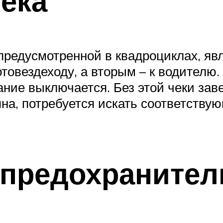
чека
редусмотренной в квадроциклах, явл
товездеходу, а вторым – к водителю.
ание выключается. Без этой чеки зав
яна, потребуется искать соответству
 предохранител