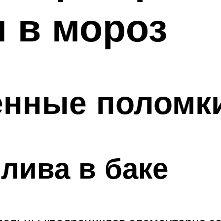
 в мороз
енные поломк
лива в баке