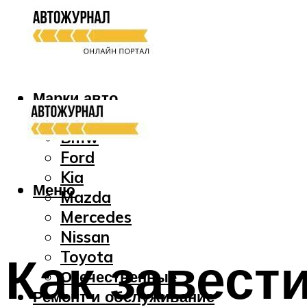
Марки авто
Audi
Bmw
Ford
Kia
Меню
Mazda
Mercedes
Nissan
Как завест
Toyota
Отечественные
Ремонт и обслуживание