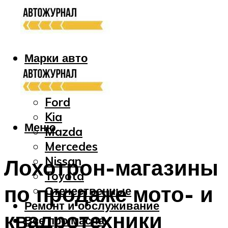
Марки авто
Audi
Bmw
Ford
Kia
Меню
Mazda
Mercedes
Nissan
Лохотрон-магазины
Toyota
по продаже мото- и
Отечественные
Ремонт и обслуживание
квадротехники
Все про масла