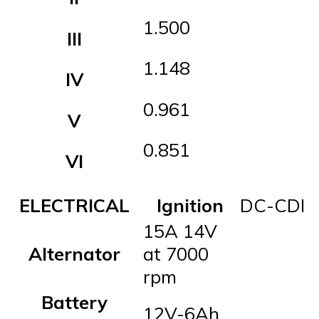
1.500
III
1.148
IV
0.961
V
0.851
VI
ELECTRICAL
Ignition
DC-CDI
15A 14V
Alternator
at 7000
rpm
Battery
12V-6Ah