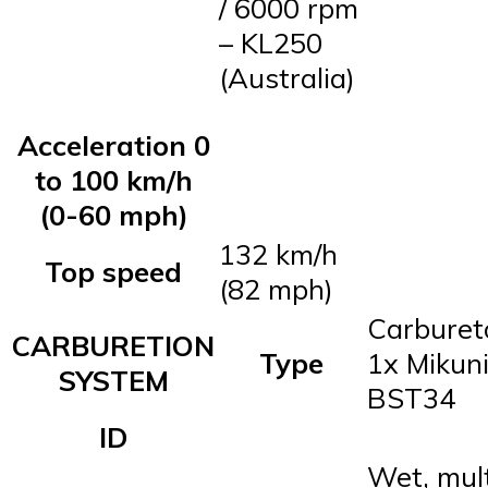
/ 6000 rpm
– KL250
(Australia)
Acceleration 0
to 100 km/h
(0-60 mph)
132 km/h
Top speed
(82 mph)
Carburet
CARBURETION
Type
1x Mikun
SYSTEM
BST34
ID
Wet, mult