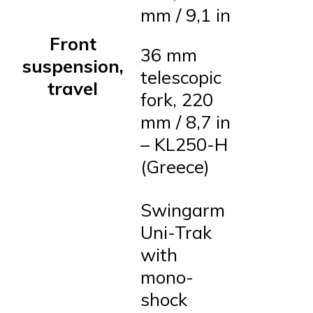
mm / 9,1 in
Front
36 mm
suspension,
telescopic
travel
fork, 220
mm / 8,7 in
– KL250-H
(Greece)
Swingarm
Uni-Trak
with
mono-
shock