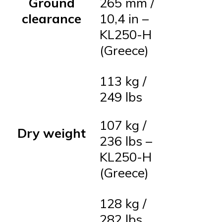
Ground
265 mm /
clearance
10,4 in –
KL250-H
(Greece)
113 kg /
249 lbs
107 kg /
Dry weight
236 lbs –
KL250-H
(Greece)
128 kg /
282 lbs