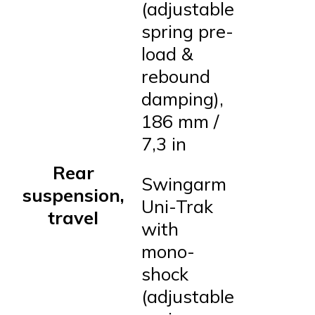
(adjustable
spring pre-
load &
rebound
damping),
186 mm /
7,3 in
Rear
Swingarm
suspension,
Uni-Trak
travel
with
mono-
shock
(adjustable