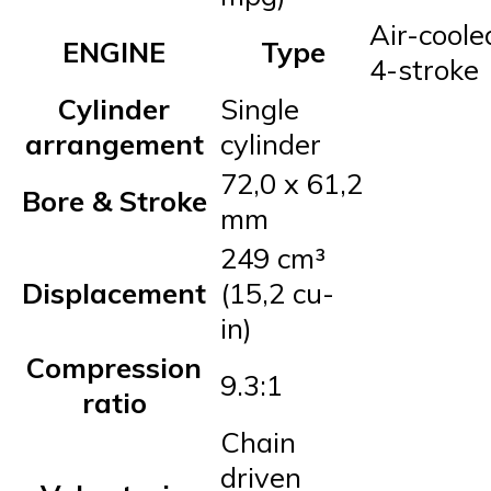
Air-coole
ENGINE
Type
4-stroke
Cylinder
Single
arrangement
cylinder
72,0 x 61,2
Bore & Stroke
mm
249 cm³
Displacement
(15,2 cu-
in)
Compression
9.3:1
ratio
Chain
driven