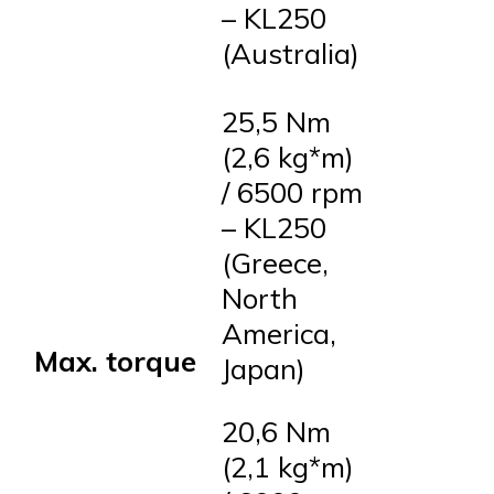
– KL250
(Australia)
25,5 Nm
(2,6 kg*m)
/ 6500 rpm
– KL250
(Greece,
North
America,
Max. torque
Japan)
20,6 Nm
(2,1 kg*m)