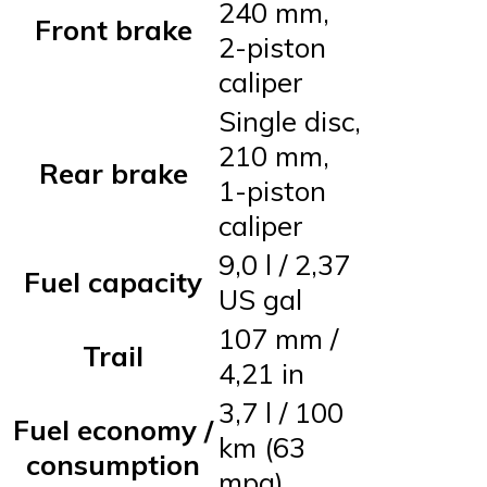
240 mm,
Front brake
2-piston
caliper
Single disc,
210 mm,
Rear brake
1-piston
caliper
9,0 l / 2,37
Fuel capacity
US gal
107 mm /
Trail
4,21 in
3,7 l / 100
Fuel economy /
km (63
consumption
mpg)