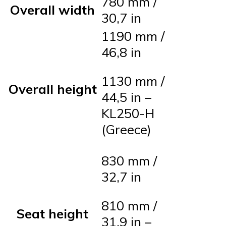
780 mm /
Overall width
30,7 in
1190 mm /
46,8 in
1130 mm /
Overall height
44,5 in –
KL250-H
(Greece)
830 mm /
32,7 in
810 mm /
Seat height
31,9 in –