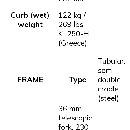
Curb (wet)
122 kg /
weight
269 lbs –
KL250-H
(Greece)
Tubular,
semi
FRAME
Type
double
cradle
(steel)
36 mm
telescopic
fork, 230