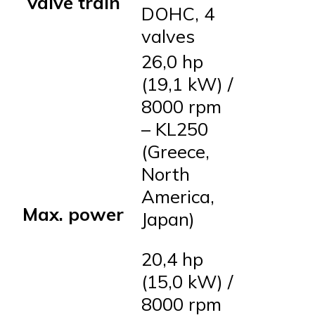
Valve train
DOHC, 4
valves
26,0 hp
(19,1 kW) /
8000 rpm
– KL250
(Greece,
North
America,
Max. power
Japan)
20,4 hp
(15,0 kW) /
8000 rpm