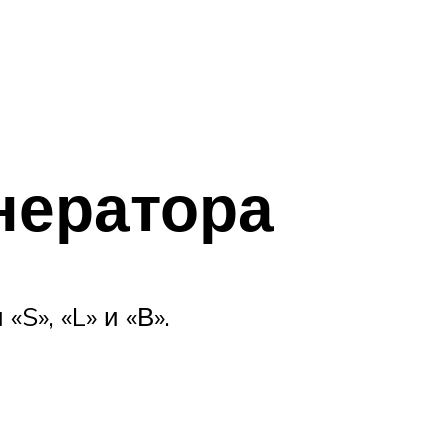
енератора
S», «L» и «В».