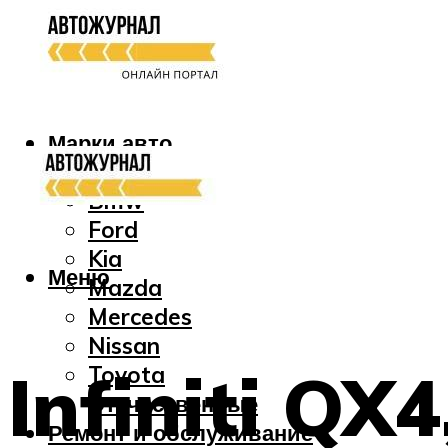
Марки авто
Audi
Bmw
Ford
Kia
Меню
Mazda
Mercedes
Nissan
Infiniti QX
Toyota
Отечественные
Ремонт и обслуживание