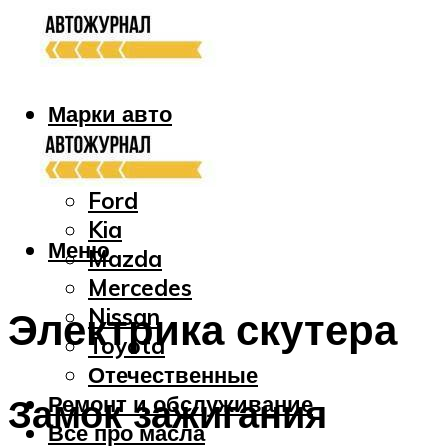
Марки авто
Audi
Bmw
Ford
Kia
Меню
Mazda
Mercedes
Nissan
Электрика скутера
Toyota
Отечественные
Ремонт и обслуживание
Замок зажигания
Все про масла