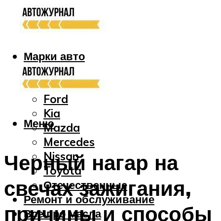
Марки авто
Audi
Bmw
Ford
Kia
Меню
Mazda
Mercedes
Nissan
Черный нагар на
Toyota
свечах зажигания,
Отечественные
Ремонт и обслуживание
причины и способы
Все про масла