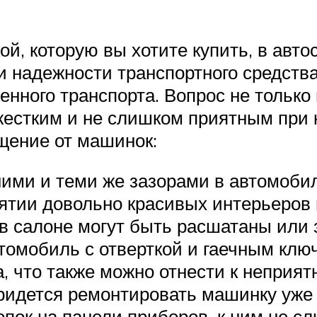
й, которую вы хотите купить, в авто
и надежности транспортного средства
енного транспорта. Вопрос не только
жестким и не слишком приятным при к
щение от машинок:
ими и теми же зазорами в автомобил
тии довольно красивых интерьеров и
в салоне могут быть расшатаны или 
втомобиль с отверткой и гаечным клю
, что также можно отнести к неприят
ридется ремонтировать машинку уже 
пок на панели приборов, к ним не сл