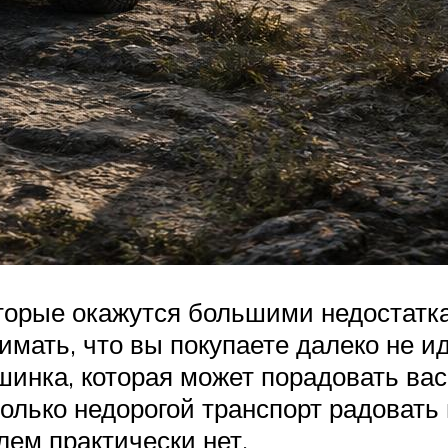
которые окажутся большими недостат
имать, что вы покупаете далеко не и
инка, которая может порадовать вас 
только недорогой транспорт радовать 
лем практически нет.