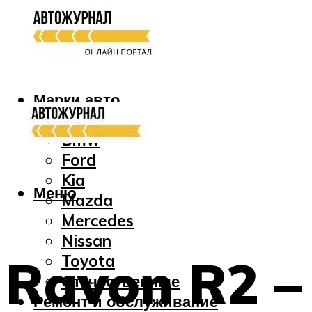
Марки авто
Audi
Bmw
Ford
Kia
Меню
Mazda
Mercedes
Nissan
Ravon R2 –
Toyota
Отечественные
Ремонт и обслуживание