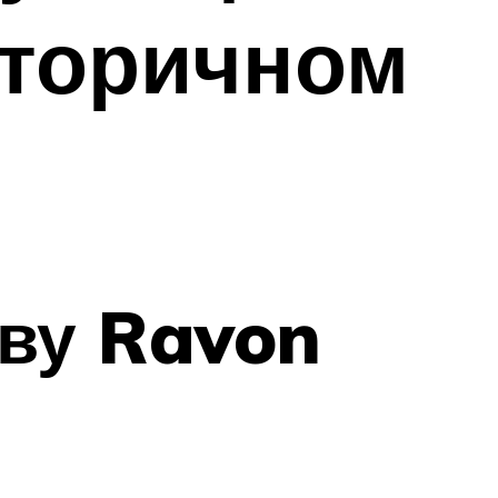
вторичном
тву Ravon