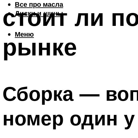
Все про масла
стоит ли п
Диски и шины
Меню
рынке
Сборка — воп
номер один у