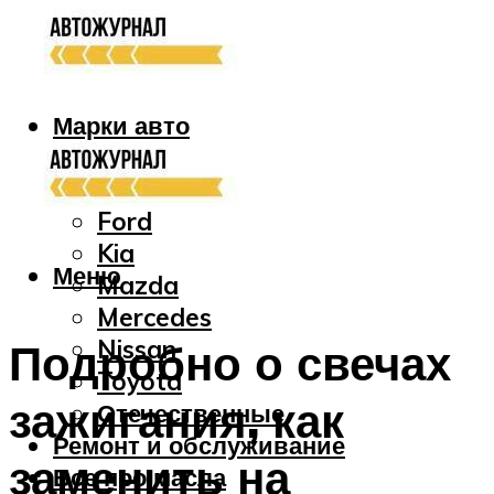
Марки авто
Audi
Bmw
Ford
Kia
Меню
Mazda
Mercedes
Nissan
Подробно о свечах
Toyota
зажигания, как
Отечественные
Ремонт и обслуживание
заменить на
Все про масла