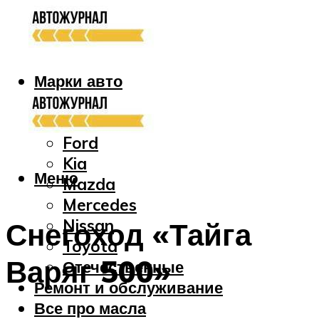
Марки авто
Audi
Bmw
Ford
Kia
Меню
Mazda
Mercedes
Nissan
Снегоход «Тайга
Toyota
Варяг 500»
Отечественные
Ремонт и обслуживание
Все про масла