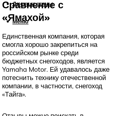
Сравнение с
Диски и шины
«Ямахой»
Меню
Единственная компания, которая
смогла хорошо закрепиться на
российском рынке среди
бюджетных снегоходов, является
Yamaha Motor. Ей удавалось даже
потеснить технику отечественной
компании, в частности, снегоход
«Тайга».
Отзывы можно поискать в