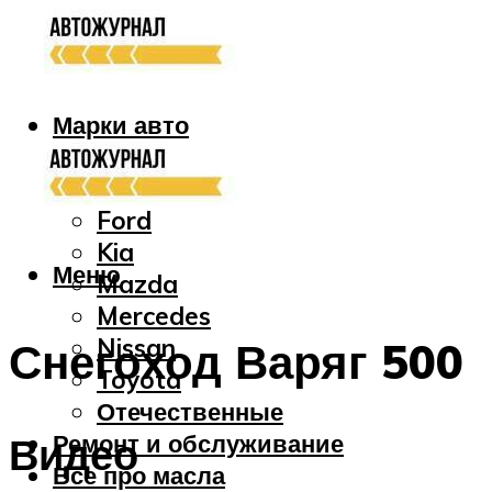
Марки авто
Audi
Bmw
Ford
Kia
Меню
Mazda
Mercedes
Nissan
Снегоход Варяг 500
Toyota
Отечественные
Ремонт и обслуживание
Видео
Все про масла