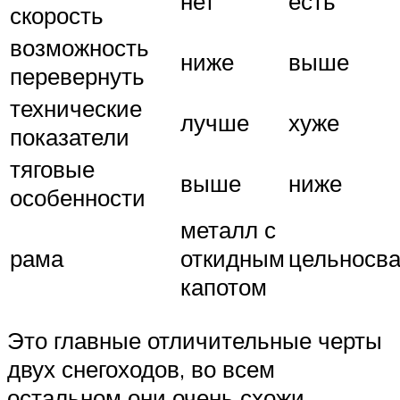
нет
есть
скорость
возможность
ниже
выше
перевернуть
технические
лучше
хуже
показатели
тяговые
выше
ниже
особенности
металл с
рама
откидным
цельносв
капотом
Это главные отличительные черты
двух снегоходов, во всем
остальном они очень схожи.