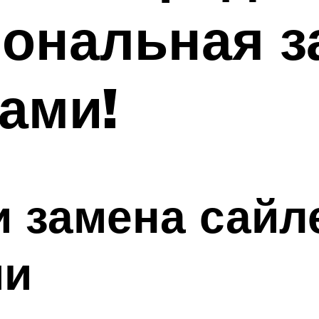
иональная з
ами!
и замена сайл
ми