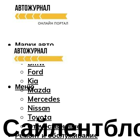
Марки авто
Audi
Bmw
Ford
Kia
Меню
Mazda
Mercedes
Nissan
Сайлентбл
Toyota
Отечественные
Ремонт и обслуживание