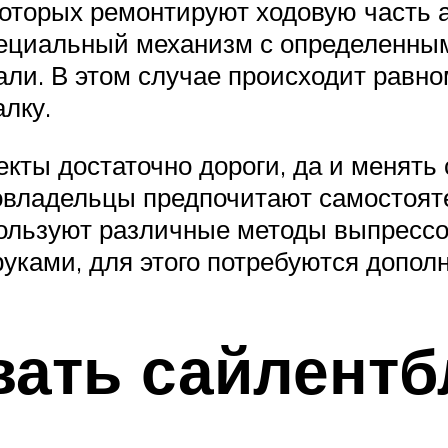
 которых ремонтируют ходовую часть
пециальный механизм с определенным
али. В этом случае происходит равн
лку.
ы достаточно дороги, да и менять 
овладельцы предпочитают самостоят
пользуют различные методы выпрессо
уками, для этого потребуются допол
вать сайлентб