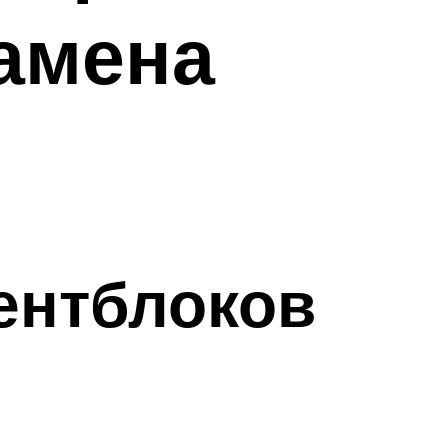
амена
ентблоков