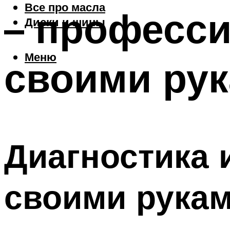
Все про масла
– професс
Диски и шины
Меню
своими рук
Диагностика 
своими рука