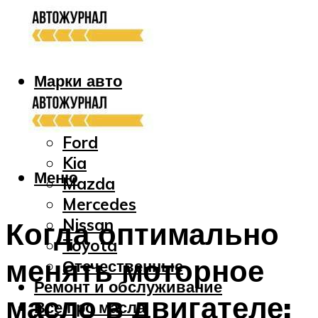
Марки авто
Audi
Bmw
Ford
Kia
Меню
Mazda
Mercedes
Nissan
Когда оптимально
Toyota
менять моторное
Отечественные
Ремонт и обслуживание
масло в двигателе:
Все про масла