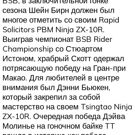
BSB, в заключительной гонке
сезона Шейн Бирн должен был
многое отметить со своим Rapid
Solicitors PBM Ninja ZX-10R.
Выиграв чемпионат BSB Rider
Championship со Стюартом
Истоном, храбрый Скотт одержал
потрясающую победу на Гран-при
Макао. Для любителей в центре
внимания был Дэнни Бьюкен,
который закрепил за собой
мастерство на своем Tsingtao Ninja
ZX-10R. Очередная победа Дэйва
Молинье на гоночном байке TT