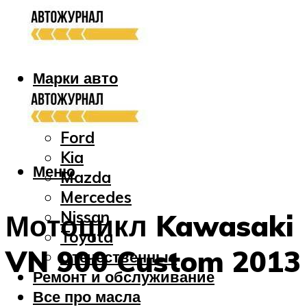
Марки авто
Audi
Bmw
Ford
Kia
Меню
Mazda
Mercedes
Nissan
Мотоцикл Kawasaki
Toyota
VN 900 Custom 2013
Отечественные
Ремонт и обслуживание
Все про масла