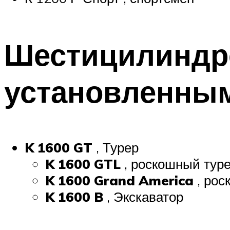
Шестицилиндр
установленным
K 1600 GT
, Турер
K 1600 GTL
, роскошный тур
K 1600 Grand America
, рос
K 1600 B
, Экскаватор