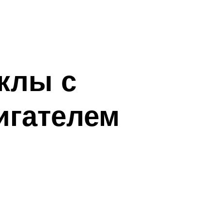
клы с
игателем