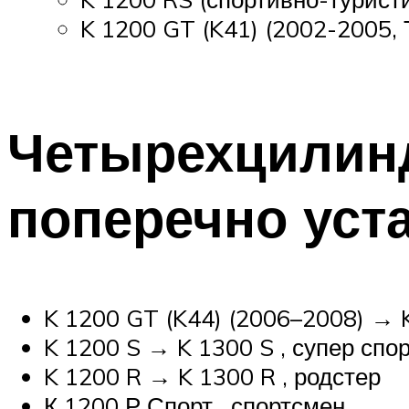
K 1200 GT (K41) (2002-2005, 
Четырехцилин
поперечно уст
K 1200 GT (K44) (2006–2008) → 
K 1200 S → K 1300 S , супер спо
K 1200 R → K 1300 R , родстер
К 1200 Р Спорт , спортсмен