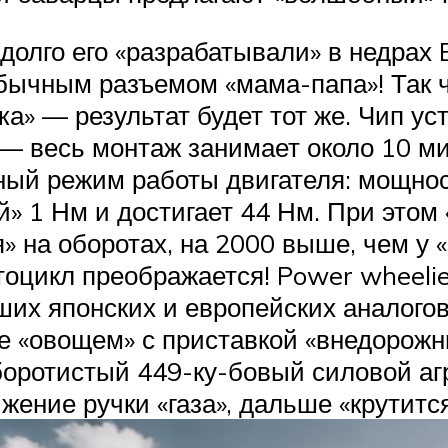
 долго его «разрабатывали» в недрах 
бычным разъемом «мама-папа»! Так ч
ка» — результат будет тот же. Чип у
 — весь монтаж занимает около 10 ми
ый режим работы двигателя: мощност
 1 Нм и достигает 44 Нм. При этом 
 на оборотах, на 2000 выше, чем у «
оцикл преображается! Power wheeli
ших японских и европейских аналого
е «овощем» с приставкой «внедорожн
оборотистый 449-ку-бовый силовой а
жение ручки «газа», дальше «крутится