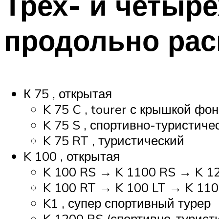
Трех- и четыр
продольно рас
К 75 , открытая
K 75 C , tourer с крышкой фо
K 75 S , спортивно-туристич
K 75 RT , туристический
K 100 , открытая
K 100 RS → K 1100 RS → K 12
K 100 RT → K 100 LT → K 110
K1 , супер спортивный турер
K 1200 RS (спортивно-турист