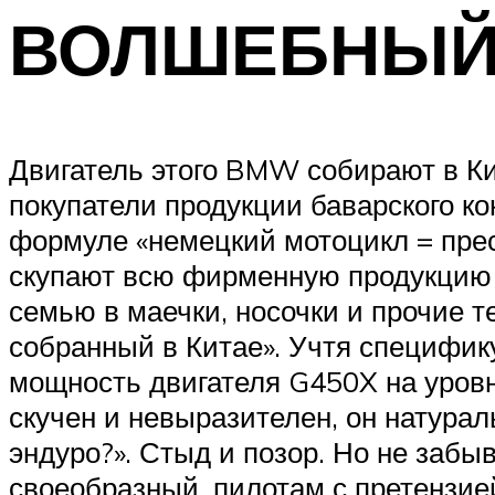
ВОЛШЕБНЫЙ
Двигатель этого BMW собирают в Кит
покупатели продукции баварского к
формуле «немецкий мотоцикл = прес
скупают всю фирменную продукцию (а
семью в маечки, носочки и прочие т
собранный в Китае». Учтя специфи
мощность двигателя G450X на уровне
скучен и невыразителен, он натура
эндуро?». Стыд и позор. Но не забы
своеобразный, пилотам с претензие