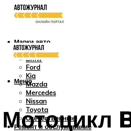
Марки авто
Audi
Bmw
Ford
Kia
Меню
Mazda
Mercedes
Nissan
Мотоцикл 
Toyota
Отечественные
Ремонт и обслуживание