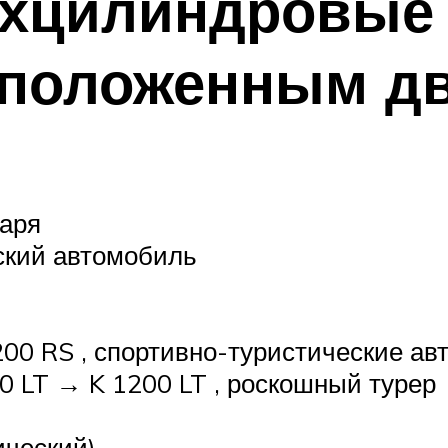
ехцилиндровые
положенным дв
наря
еский автомобиль
00 RS , спортивно-туристические а
0 LT → K 1200 LT , роскошный турер
ический)