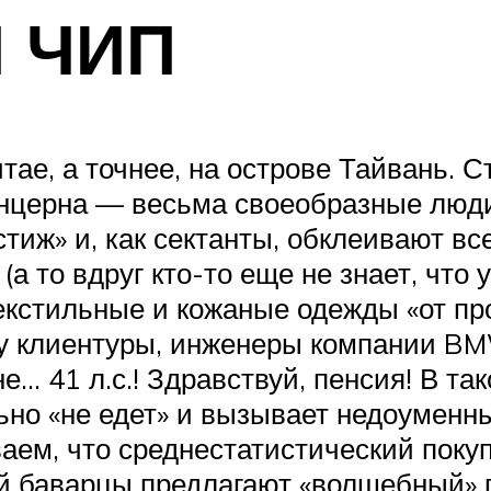
 ЧИП
ае, а точнее, на острове Тайвань. С
онцерна — весьма своеобразные люд
тиж» и, как сектанты, обклеивают в
 то вдруг кто-то еще не знает, что
екстильные и кожаные одежды «от про
ку клиентуры, инженеры компании B
… 41 л.с.! Здравствуй, пенсия! В та
льно «не едет» и вызывает недоуменн
ваем, что среднестатистический покуп
й баварцы предлагают «волшебный» 