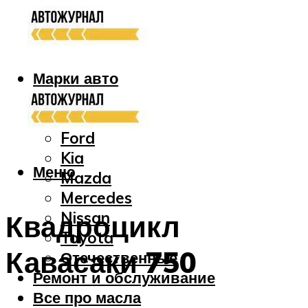
Марки авто
Audi
Bmw
Ford
Kia
Меню
Mazda
Mercedes
Nissan
Квадроцикл
Toyota
Кавасаки 750
Отечественные
Ремонт и обслуживание
Все про масла