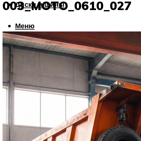
003_MOTO_0610_027
Диски и шины
Меню