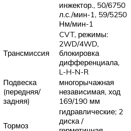
инжектор., 50/6750
л.с./мин-1, 59/5250
Нм/мин-1
CVT, режимы:
2WD/4WD,
Трансмиссия
блокировка
дифференциала,
L-H-N-R
Подвеска
многорычажная
(передняя/
независимая, ход
задняя)
169/190 мм
гидравлические; 2
диска /
Тормоз
герметичная