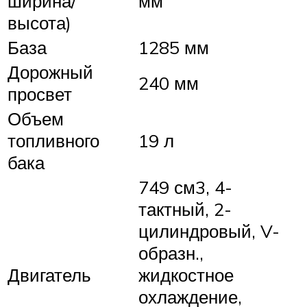
ширина/
мм
высота)
База
1285 мм
Дорожный
240 мм
просвет
Объем
топливного
19 л
бака
749 см3, 4-
тактный, 2-
цилиндровый, V-
образн.,
Двигатель
жидкостное
охлаждение,