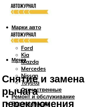
Марки авто
Audi
Bmw
Ford
Kia
Меню
Mazda
Mercedes
Nissan
Снятие и замена
Toyota
рычага
Отечественные
Ремонт и обслуживание
переключения
Все про масла