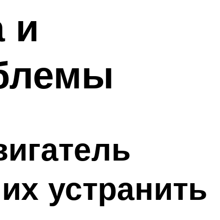
 и
блемы
вигатель
их устранить