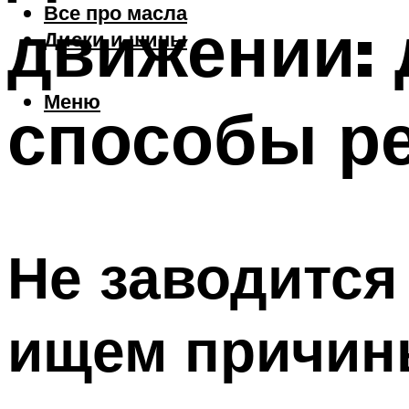
Все про масла
движении: 
Диски и шины
Меню
способы р
Не заводится
ищем причины