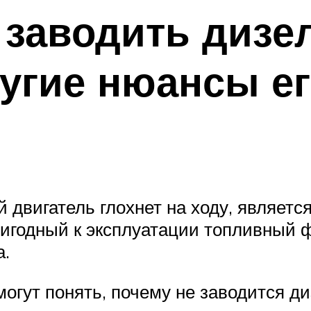
 заводить диз
ругие нюансы е
й двигатель глохнет на ходу, являет
ригодный к эксплуатации топливный 
а.
огут понять, почему не заводится ди