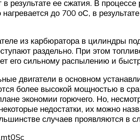
 в результате ее сжатия. В процессе
агревается до 700 оС, в результате
ателе из карбюратора в цилиндры по
поступают раздельно. При этом топли
ует его сильному распылению и быст
ные двигатели в основном устанавли
ются более высокой мощностью в сра
ане экономии горючего. Но, несмотр
некоторые недостатки, их можно назв
ольшинстве случаев проявляются в с
2mt0Sc