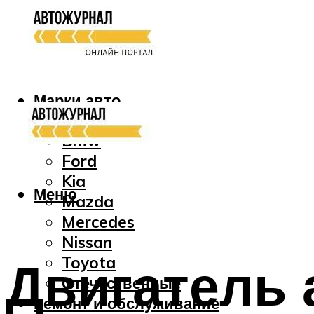
Марки авто
Audi
Bmw
Ford
Kia
Меню
Mazda
Mercedes
Nissan
Двигатель 
Toyota
Отечественные
Ремонт и обслуживание