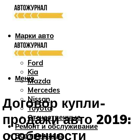
Марки авто
Audi
Bmw
Ford
Kia
Меню
Mazda
Mercedes
Nissan
Договор купли-
Toyota
продажи авто 2019:
Отечественные
Ремонт и обслуживание
особенности
Все про масла