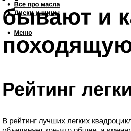
Все про масла
бывают и к
Диски и шины
Меню
походящую
Рейтинг легк
В рейтинг лучших легких квадроцик
объединяет кое-что общее, а именн