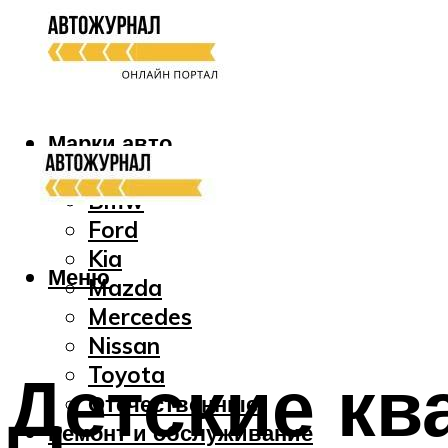
Марки авто
Audi
Bmw
Ford
Kia
Меню
Mazda
Mercedes
Nissan
Детские кв
Toyota
Отечественные
Ремонт и обслуживание