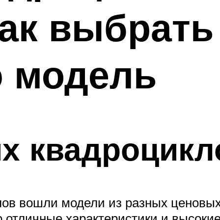
ак выбрать
 модель
их квадроцикл
лов вошли модели из разных ценовых 
о отличные характеристики и высоки