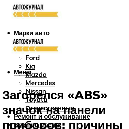
Марки авто
Audi
Bmw
Ford
Kia
Меню
Mazda
Mercedes
Nissan
Загорелся «ABS»
Toyota
значок на панели
Отечественные
Ремонт и обслуживание
приборов: причины
Все про масла