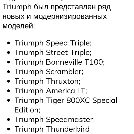
Triumph был представлен ряд
новых и модернизированных
моделей:
Triumph Speed Triple;
Triumph Street Triple;
Triumph Bonneville T100;
Triumph Scrambler;
Triumph Thruxton;
Triumph America LT;
Triumph Tiger 800XC Special
Edition;
Triumph Speedmaster;
Triumph Thunderbird