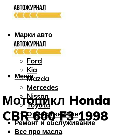
Марки авто
Audi
Bmw
Ford
Kia
Меню
Mazda
Mercedes
Nissan
Мотоцикл Honda
Toyota
CBR 600 F3 1998
Отечественные
Ремонт и обслуживание
Все про масла