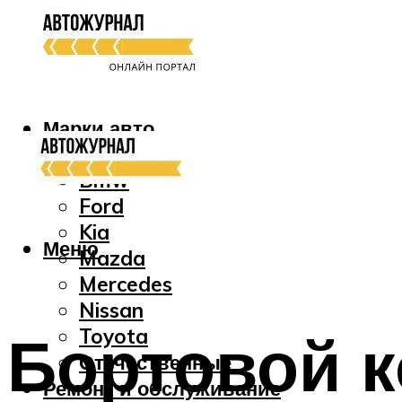
Марки авто
Audi
Bmw
Ford
Kia
Меню
Mazda
Mercedes
Nissan
Бортовой к
Toyota
Отечественные
Ремонт и обслуживание