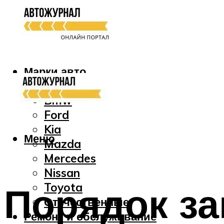
Марки авто
Audi
Bmw
Ford
Kia
Меню
Mazda
Mercedes
Nissan
Порядок з
Toyota
Отечественные
Ремонт и обслуживание