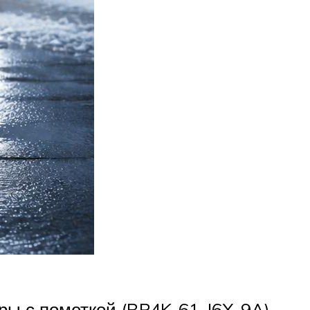
ы с пометкой (BP4K-61-J6X-9A).