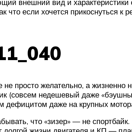
ующий внешний вид и характеристики
к что если хочется прикоснуться к р
11_040
е не просто желательно, а жизненно 
тик (совсем недешевый даже «бэушный
м дефицитом даже на крупных мотор
вать, что «зизер» — не спортбайк. 
г долгой жизни двигателя и КП — пла