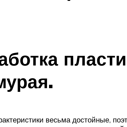
аботка пласти
мурая.
рактеристики весьма достойные, по