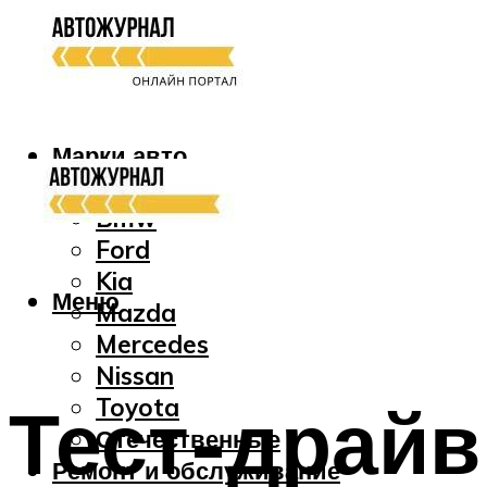
Марки авто
Audi
Bmw
Ford
Kia
Меню
Mazda
Mercedes
Nissan
Тест-драйв
Toyota
Отечественные
Ремонт и обслуживание