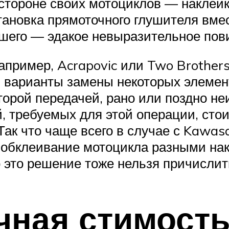
тороне своих мотоциклов — наклейки
ановка прямоточного глушителя вмес
чшего — эдакое невыразительное пов
пример, Acrapovic или Two Brothers
 варианты замены некоторых элемен
торой передачей, рано или поздно н
й, требуемых для этой операции, сто
 Так что чаще всего в случае с Kawas
 обклеивание мотоцикла разными нак
 это решение тоже нельзя причислит
чная стимост