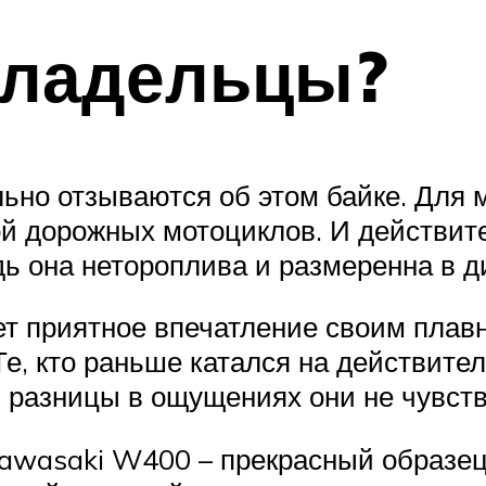
владельцы?
но отзываются об этом байке. Для мн
ой дорожных мотоциклов. И действите
дь она нетороплива и размеренна в д
ет приятное впечатление своим пла
Те, кто раньше катался на действите
й разницы в ощущениях они не чувств
Kawasaki W400 – прекрасный образец 