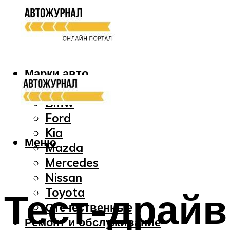
Марки авто
Audi
Bmw
Ford
Kia
Меню
Mazda
Mercedes
Nissan
Тест-драйв
Toyota
Отечественные
Ремонт и обслуживание