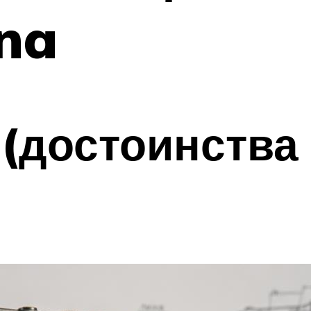
na
(достоинства