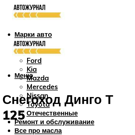
Марки авто
Audi
Bmw
Ford
Kia
Меню
Mazda
Mercedes
Nissan
Снегоход Динго Т
Toyota
125
Отечественные
Ремонт и обслуживание
Все про масла