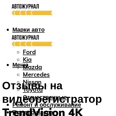
Марки авто
Audi
Bmw
Ford
Kia
Меню
Mazda
Mercedes
Nissan
Отзывы на
Toyota
видеорегистратор
Отечественные
Ремонт и обслуживание
TrendVision 4K
Все про масла