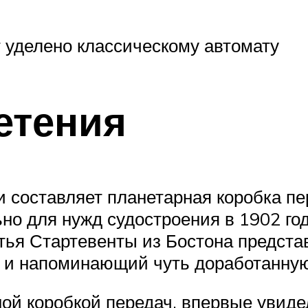
т уделено классическому автомату
етения
 составляет планетарная коробка пе
но для нужд судостроения в 1902 г
атья Стартевенты из Бостона предст
 и напоминающий чуть доработанную
й коробкой передач, впервые увидел