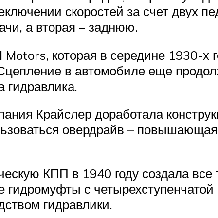
еключении скоростей за счет двух п
и, а вторая – заднюю.
 Motors, которая в середине 1930-х 
Сцепление в автомобиле еще продолж
 гидравлика.
пания Крайслер доработала конструк
ользоваться овердрайв – повышающая
ескую КПП в 1940 году создала все т
е гидромуфты с четырехступенчатой 
дством гидравлики.