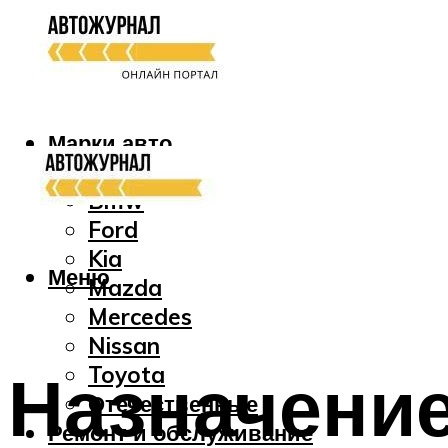
Марки авто
Audi
Bmw
Ford
Kia
Меню
Mazda
Mercedes
Nissan
Назначение
Toyota
Отечественные
Ремонт и обслуживание