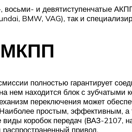
-, восьми- и девятиступенчатые АКП
ndai, BMW, VAG), так и специализиро
 МКПП
нсмиссии полностью гарантирует сое
 на нем находится блок с зубчатыми
еханизм переключения может обеспеч
Наиболее простым, эффективным, а
е виды коробок передач (ВАЗ-2107, 
й распространенный привод.