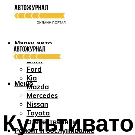
Марки авто
Audi
Bmw
Ford
Kia
Меню
Mazda
Mercedes
Nissan
Культиват
Toyota
Отечественные
Ремонт и обслуживание