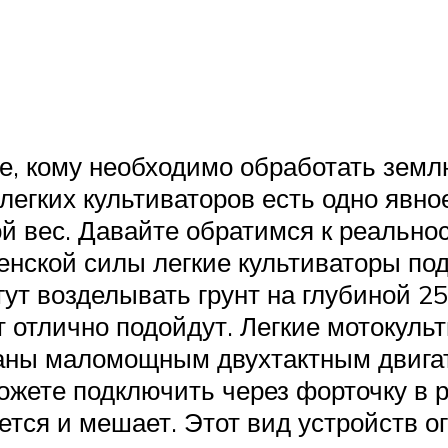
е, кому необходимо обработать землю
У легких культиваторов есть одно явн
й вес. Давайте обратимся к реально
ской силы легкие культиваторы под
гут возделывать грунт на глубиной 2
 отлично подойдут. Легкие мотокуль
аны маломощным двухтактным двигат
можете подключить через форточку в р
ается и мешает. Этот вид устройств 