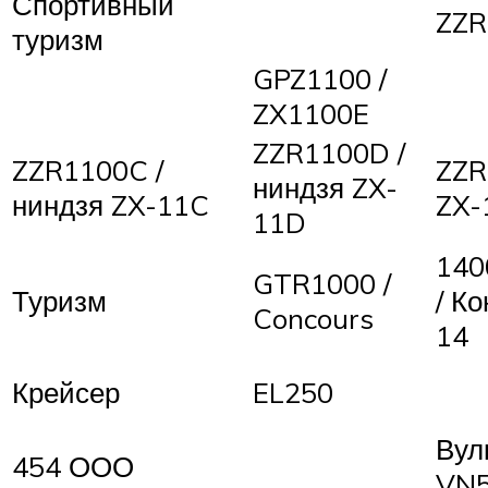
Спортивный
ZZR
туризм
GPZ1100 /
ZX1100E
ZZR1100D /
ZZR1100C /
ZZR
ниндзя ZX-
ниндзя ZX-11C
ZX-
11D
14
GTR1000 /
Туризм
/ Ко
Concours
14
Крейсер
EL250
Вул
454 ООО
VN