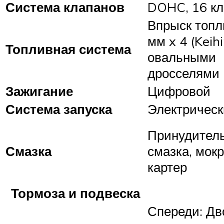
Система клапанов
DOHC, 16 кл
Впрыск топл
мм x 4 (Keihi
Топливная система
овальными
дросселями
Зажигание
Цифровой
Система запуска
Электричес
Принудител
Смазка
смазка, мок
картер
Тормоза и подвеска
Спереди: Д