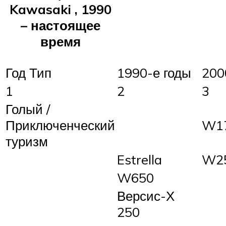
Kawasaki , 1990
– настоящее
время
Год Тип
1990-е годы
200
1
2
3
Голый /
Приключенческий
W1
туризм
Estrella
W2
W650
Версис-Х
250