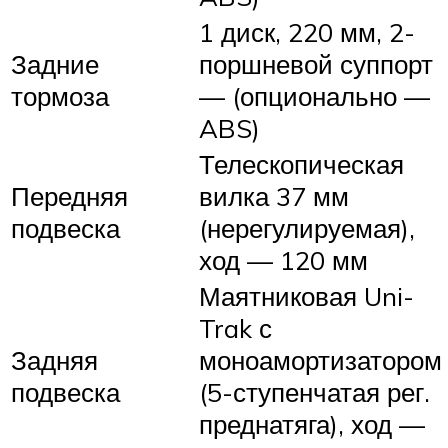
1 диск, 220 мм, 2-
Задние
поршневой суппорт
тормоза
— (опционально —
ABS)
Телескопическая
Передняя
вилка 37 мм
подвеска
(нерегулируемая),
ход — 120 мм
Маятниковая Uni-
Trak с
Задняя
моноамортизатором
подвеска
(5-ступенчатая рег.
преднатяга), ход —