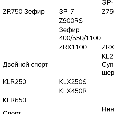
ЭР-
ZR750 Зефир
ЗР-7
Z75
Z900RS
Зефир
400/550/1100
ZRX1100
ZRX
KL2
Двойной спорт
Суп
шер
KLR250
KLX250S
KLX450R
KLR650
Нин
Спорт