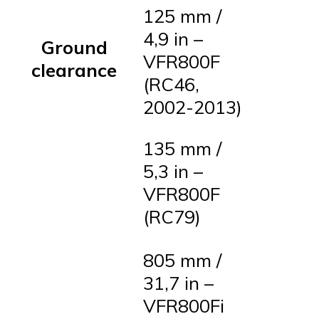
125 mm /
4,9 in –
Ground
VFR800F
clearance
(RC46,
2002-2013)
135 mm /
5,3 in –
VFR800F
(RC79)
805 mm /
31,7 in –
VFR800Fi