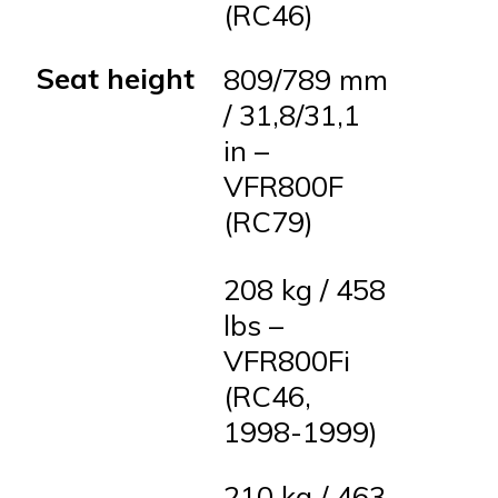
(RC46)
Seat height
809/789 mm
/ 31,8/31,1
in –
VFR800F
(RC79)
208 kg / 458
lbs –
VFR800Fi
(RC46,
1998-1999)
210 kg / 463