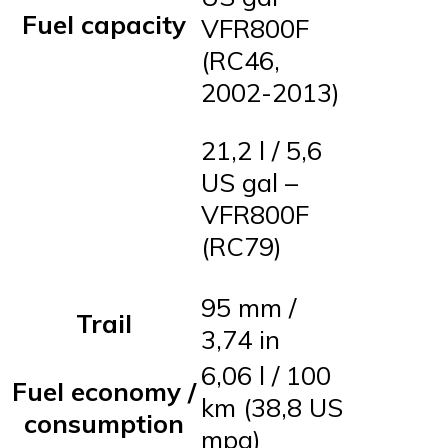
Fuel capacity
VFR800F
(RC46,
2002-2013)
21,2 l / 5,6
US gal –
VFR800F
(RC79)
95 mm /
Trail
3,74 in
6,06 l / 100
Fuel economy /
km (38,8 US
consumption
mpg)