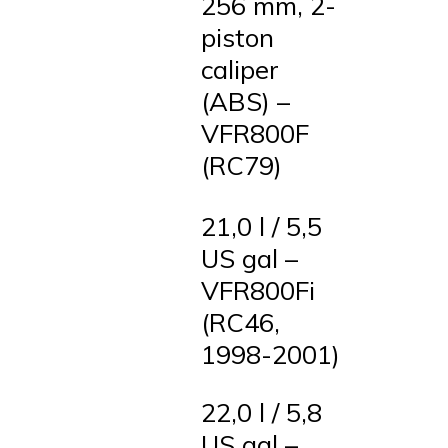
256 mm, 2-
piston
caliper
(ABS) –
VFR800F
(RC79)
21,0 l / 5,5
US gal –
VFR800Fi
(RC46,
1998-2001)
22,0 l / 5,8
US gal –