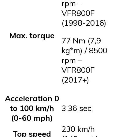
rpm –
VFR800F
(1998-2016)
Max. torque
77 Nm (7,9
kg*m) / 8500
rpm –
VFR800F
(2017+)
Acceleration 0
to 100 km/h
3,36 sec.
(0-60 mph)
230 km/h
Top speed