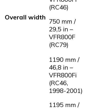
(RC46)
Overall width
750 mm /
29,5 in –
VFR800F
(RC79)
1190 mm /
46,8 in –
VFR800Fi
(RC46,
1998-2001)
1195 mm /