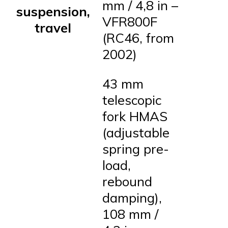
mm / 4,8 in –
suspension,
VFR800F
travel
(RC46, from
2002)
43 mm
telescopic
fork HMAS
(adjustable
spring pre-
load,
rebound
damping),
108 mm /