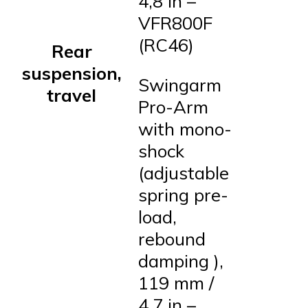
4,8 in –
VFR800F
(RC46)
Rear
suspension,
Swingarm
travel
Pro-Arm
with mono-
shock
(adjustable
spring pre-
load,
rebound
damping ),
119 mm /
4,7 in –