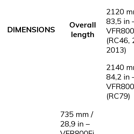
2120 m
83,5 in 
Overall
DIMENSIONS
VFR800
length
(RC46, 
2013)
2140 m
84,2 in 
VFR800
(RC79)
735 mm /
28,9 in –
VFR800Fi