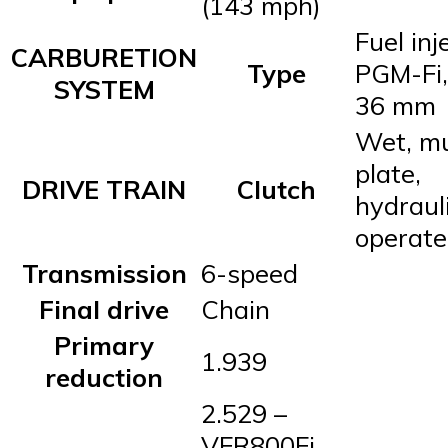
(143 mph)
Fuel inj
CARBURETION
Type
PGM-Fi,
SYSTEM
36 mm
Wet, mu
plate,
DRIVE TRAIN
Clutch
hydraul
operat
Transmission
6-speed
Final drive
Chain
Primary
1.939
reduction
2.529 –
VFR800Fi