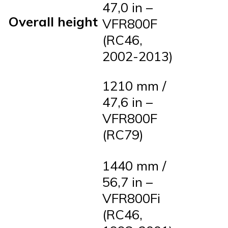
47,0 in –
Overall height
VFR800F
(RC46,
2002-2013)
1210 mm /
47,6 in –
VFR800F
(RC79)
1440 mm /
56,7 in –
VFR800Fi
(RC46,