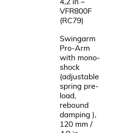
4,2 in –
VFR800F
(RC79)
Swingarm
Pro-Arm
with mono-
shock
(adjustable
spring pre-
load,
rebound
damping ),
120 mm /