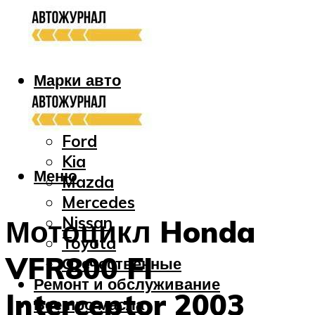
Марки авто
Audi
Bmw
Ford
Kia
Меню
Mazda
Mercedes
Nissan
Мотоцикл Honda
Toyota
VFR800 FI
Отечественные
Ремонт и обслуживание
Interceptor 2003
Все про масла