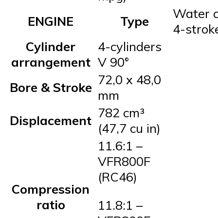
Water c
ENGINE
Type
4-strok
Cylinder
4-cylinders
arrangement
V 90°
72,0 x 48,0
Bore & Stroke
mm
782 cm³
Displacement
(47,7 cu in)
11.6:1 –
VFR800F
(RC46)
Compression
ratio
11.8:1 –