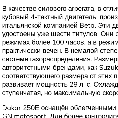
В качестве силового агрегата, в отл
кубовый 4-тактный двигатель, прои
итальянской компанией Beta. Эти д
удостоены уже шести титулов. Они 
режимах более 100 часов, а в режи
практически вечен. В немалой степ
системе газораспределения. Размер
авторитетными брендами, как Suzuki
соответствующего размера от этих п
развивает мощность 28 л. с. Охлажд
ступенчатая, но максимальную скор
Dakar 250Е оснащён облегченными 
GN motosport. Для более контролир