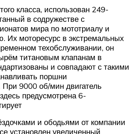
этого класса, использован 249-
танный в содружестве с
ионатов мира по мототриалу и
ю. Их моторесурс в экстремальных
временном техобслуживании, он
тырём титановым клапанам в
ндартизованы и совпадают с такими
танавливать поршни
. При 9000 об/мин двигатель
 здесь предусмотрена 6-
тирует
ёздочками и ободьями от компании
есе установлен увеличенный