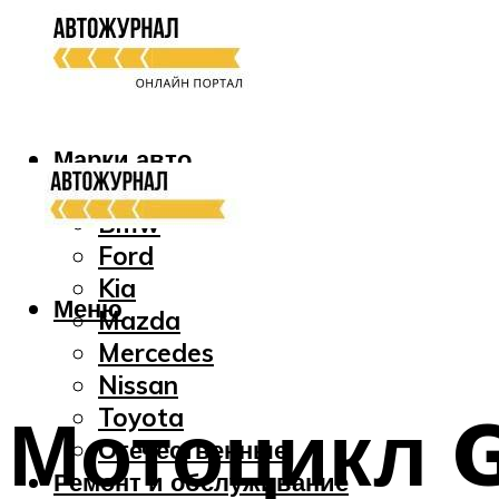
Марки авто
Audi
Bmw
Ford
Kia
Меню
Mazda
Mercedes
Nissan
Мотоцикл 
Toyota
Отечественные
Ремонт и обслуживание