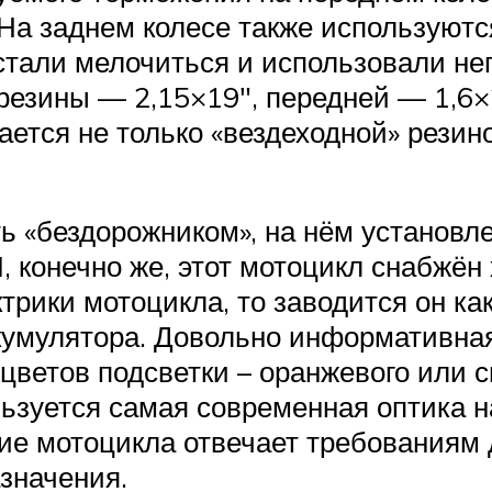
На заднем колесе также используютс
стали мелочиться и использовали не
езины — 2,15×19″, передней — 1,6×2
ается не только «вездеходной» резин
ь «бездорожником», на нём установл
 И, конечно же, этот мотоцикл снабж
рики мотоцикла, то заводится он как о
ккумулятора. Довольно информативна
цветов подсветки – оранжевого или си
ьзуется самая современная оптика на
ние мотоцикла отвечает требованиям
значения.