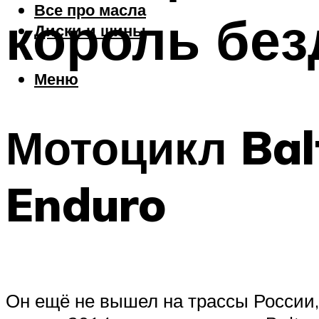
Все про масла
король бе
Диски и шины
Меню
Мотоцикл Bal
Enduro
Он ещё не вышел на трассы России, 