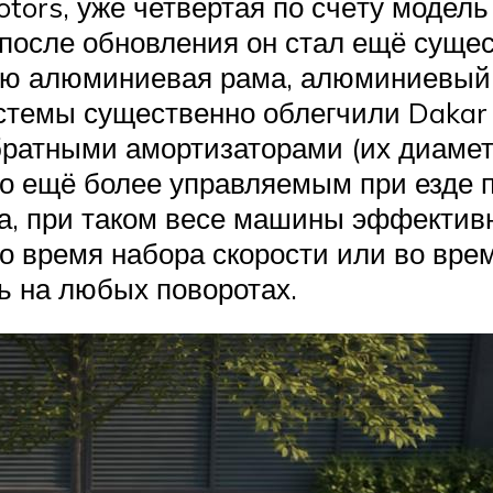
otors, уже четвёртая по счёту модель
после обновления он стал ещё сущес
тью алюминиевая рама, алюминиевый 
емы существенно облегчили Dakar 25
ратными амортизаторами (их диаметр
о ещё более управляемым при езде п
а, при таком весе машины эффективн
 время набора скорости или во врем
ь на любых поворотах.