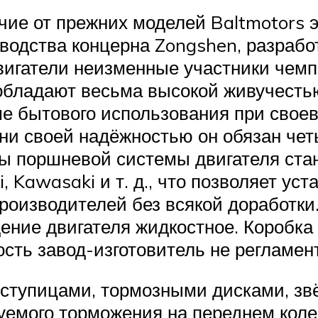
ичие от прежних моделей Baltmotors 
зводства концерна Zongshen, разрабо
вигатели неизменные участники чемп
обладают весьма высокой живучесть
ме бытового использования при свое
ени своей надёжностью он обязан че
ы поршневой системы двигателя ста
, Kawasaki и т. д., что позволяет ус
роизводителей без всякой доработки
ение двигателя жидкостное. Коробка
ость завод-изготовитель не регламен
ступицами, тормозными дисками, зв
уемого торможения на переднем кол