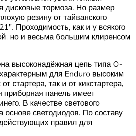
я дисковые тормоза. Но размер
плохую резину от тайванского
1″. Проходимость, как и у всякого
ой, но и весьма большим клиренсом
ена высоконадёжная цепь типа O-
ён характерным для Enduro высоким
т стартера, так и от кикстартера,
я приборная панель имеет
него. В качестве светового
 основе светодиодов. По составу
 действующих правил для