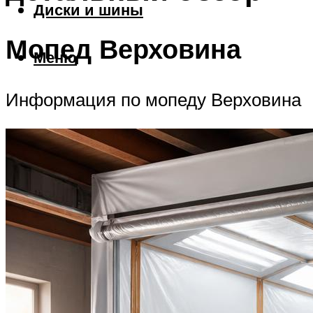
Диски и шины
Мопед Верховина
Меню
Информация по мопеду Верховина