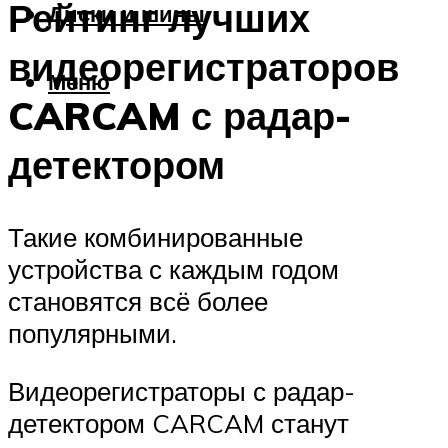
Рейтинг лучших
Диски и шины
видеорегистраторов
Меню
CARCAM с радар-
детектором
Такие комбинированные
устройства с каждым годом
становятся всё более
популярными.
Видеорегистраторы с радар-
детектором CARCAM станут