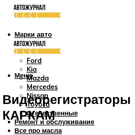
Марки авто
Audi
Bmw
Ford
Kia
Меню
Mazda
Mercedes
Nissan
Видеорегистраторы
Toyota
КАРКАМ
Отечественные
Ремонт и обслуживание
Все про масла