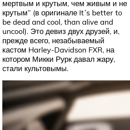
мертвым и крутым, чем живым и не
крутым” (в оригинале It´s better to
be dead and cool, than alive and
uncool). Это девиз двух друзей, и,
прежде всего, незабываемый
кастом Harley-Davidson FXR, на
котором Микки Рурк давал жару,
стали культовымы.