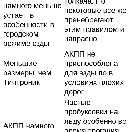
толкача. Но
намного меньше
некоторые все же
устает, в
пренебрегают
особенности в
этим правилом и
городском
напрасно
режиме езды
АКПП не
Меньшие
приспособлена
размеры, чем
для езды по в
Типтроник
условиях плохих
дорог
Частые
пробуксовки на
льду особенно во
АКПП намного
время трогания