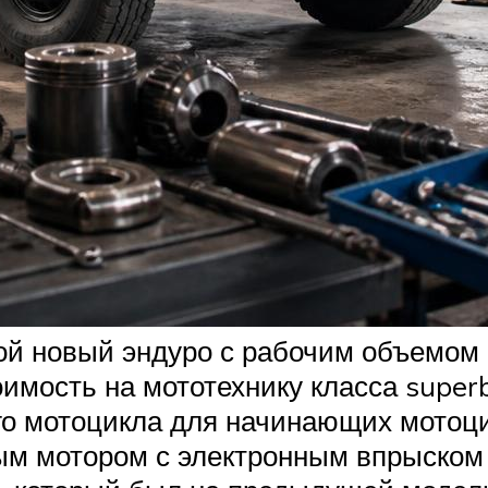
ой новый эндуро с рабочим объемом
имость на мототехнику класса superb
о мотоцикла для начинающих мотоцик
м мотором с электронным впрыском т