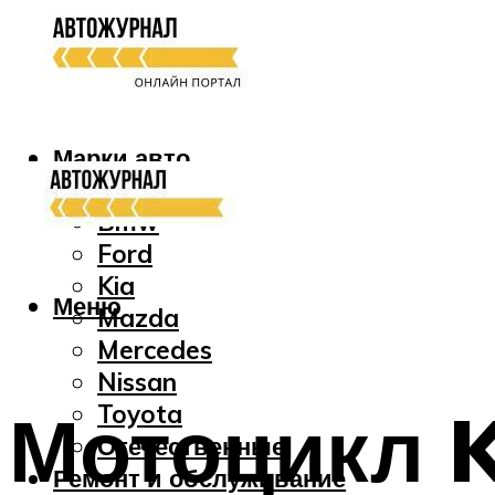
Марки авто
Audi
Bmw
Ford
Kia
Меню
Mazda
Mercedes
Nissan
Мотоцикл K
Toyota
Отечественные
Ремонт и обслуживание