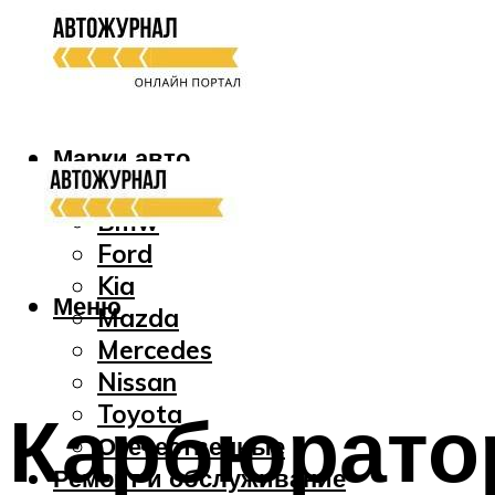
Марки авто
Audi
Bmw
Ford
Kia
Меню
Mazda
Mercedes
Nissan
Карбюратор
Toyota
Отечественные
Ремонт и обслуживание