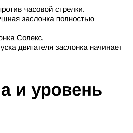
против часовой стрелки.
ушная заслонка полностью
онка Солекс.
уска двигателя заслонка начинает
а и уровень