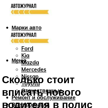
Марки авто
Audi
Bmw
Ford
Kia
Меню
Mazda
Mercedes
Nissan
Сколько стоит
Toyota
вписать нового
Отечественные
Ремонт и обслуживание
водителя в полис
Все про масла