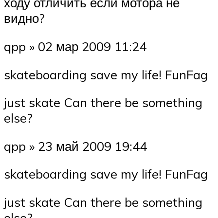
ходу отличить если мотора не
видно?
qpp » 02 мар 2009 11:24
skateboarding save my life! FunFag
just skate Can there be something
else?
qpp » 23 май 2009 19:44
skateboarding save my life! FunFag
just skate Can there be something
else?