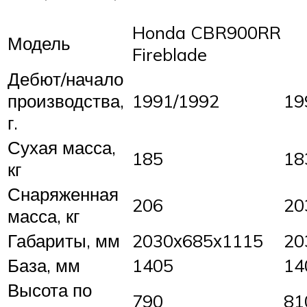
Honda CBR900RR
Модель
Fireblade
Дебют/начало
производства,
1991/1992
19
г.
Сухая масса,
185
18
кг
Снаряженная
206
20
масса, кг
Габариты, мм
2030х685х1115
20
База, мм
1405
14
Высота по
790
81