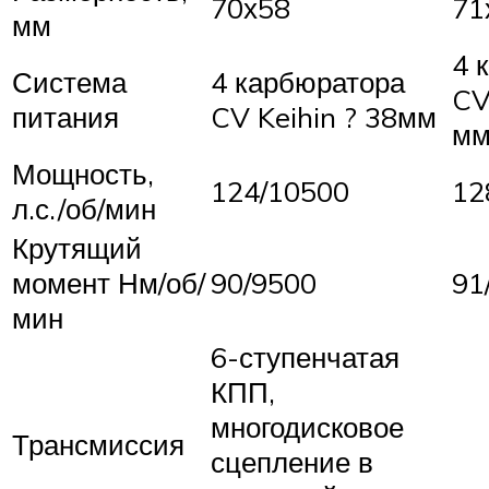
70х58
71
мм
4 
Система
4 карбюратора
CV
питания
CV Keihin ? 38мм
м
Мощность,
124/10500
12
л.с./об/мин
Крутящий
момент Нм/об/
90/9500
91
мин
6-ступенчатая
КПП,
многодисковое
Трансмиссия
сцепление в