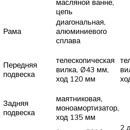
масляной ванне,
цепь
диагональная,
Рама
алюминиевого
сплава
телескопическая
те
Передняя
вилка, Ø43 мм,
ви
подвеска
ход 120 мм
хо
маятниковая,
Задняя
моноамортизатор,
подвеска
ход 135 мм
2 