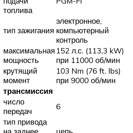
подачи
PGM-FI
топлива
электронное,
тип зажигания
компьютерный
контроль
максимальная
152 л.с. (113,3 kW)
мощность
при 11000 об/мин
крутящий
103 Nm (76 ft. lbs)
момент
при 9000 об/мин
трансмиссия
число
6
передач
тип привода
на заднее
цепь