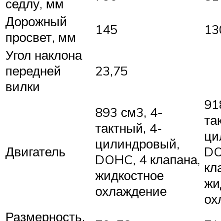
седлу, мм
Дорожный
145
13
просвет, мм
Угол наклона
передней
23,75
вилки
91
893 см3, 4-
та
тактный, 4-
ци
цилиндровый,
Двигатель
DO
DOHC, 4 клапана,
кл
жидкостное
жи
охлаждение
ох
Размерность,