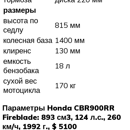
размеры
высота по
815 мм
седлу
колесная база
1400 мм
клиренс
130 мм
емкость
18 л
бензобака
сухой вес
170 кг
мотоцикла
Параметры Honda CBR900RR
Fireblade: 893 см3, 124 л.с., 260
км/ч, 1992 г., $ 5100