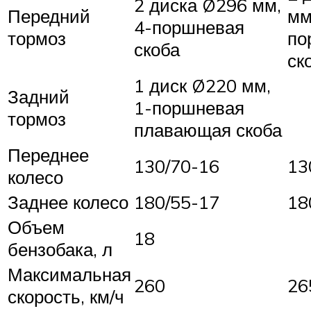
2 диска Ø296 мм,
Передний
мм
4-поршневая
тормоз
по
скоба
ск
1 диск Ø220 мм,
Задний
1-поршневая
тормоз
плавающая скоба
Переднее
130/70-16
13
колесо
Заднее колесо
180/55-17
18
Объем
18
бензобака, л
Максимальная
260
26
скорость, км/ч