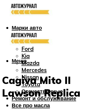
Марки авто
Audi
Bmw
Ford
Kia
Меню
Mazda
Mercedes
Nissan
Cagiva Mito II
Toyota
Lawson Replica
Отечественные
Ремонт и обслуживание
Все про масла