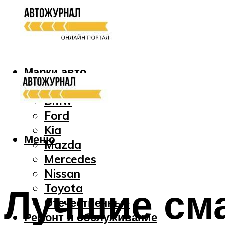
Марки авто
Audi
Bmw
Ford
Kia
Меню
Mazda
Mercedes
Nissan
Лучшие см
Toyota
Отечественные
Ремонт и обслуживание