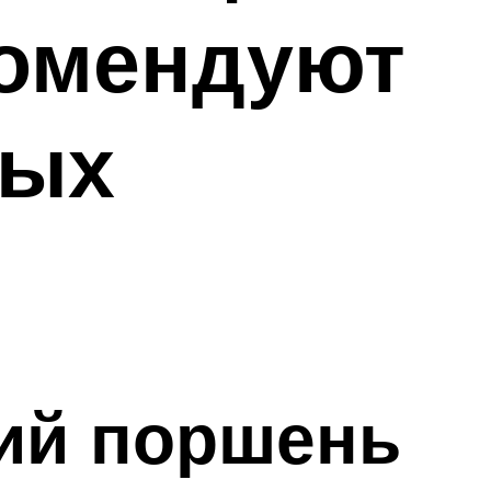
комендуют
вых
ий поршень