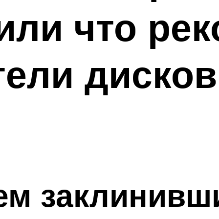
или что ре
тели диско
ем заклинивш