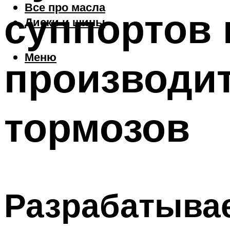
Все про масла
суппортов 
Диски и шины
Меню
производи
тормозов
Разрабатыва