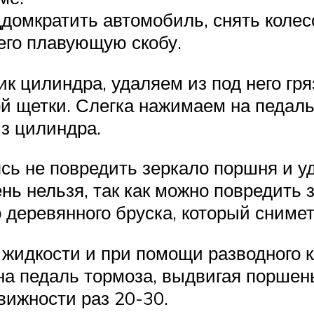
омкратить автомобиль, снять колесо,
 его плавующую скобу.
к цилиндра, удаляем из под него гр
ой щетки. Слегка нажимаем на педал
з цилиндра.
сь не повредить зеркало поршня и уд
ь нельзя, так как можно повредить 
деревянного бруска, который снимет
жидкости и при помощи разводного 
а педаль тормоза, выдвигая поршень
вижности раз 20-30.