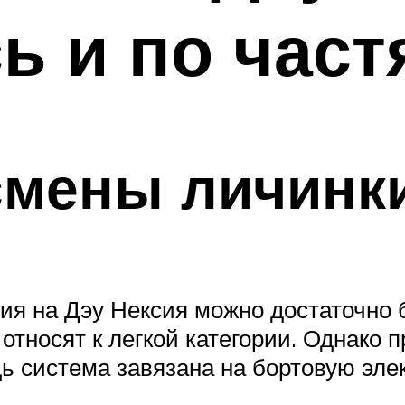
ь и по част
смены личинк
ния на Дэу Нексия можно достаточно
относят к легкой категории. Однако 
ь система завязана на бортовую элек