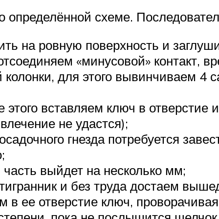
о определённой схеме. Последовате
ть на ровную поверхность и заглуши
тсоединяем «минусовой» контакт, вр
 колонки, для этого вывинчиваем 4 
ле этого вставляем ключ в отверстие 
влечение не удастся);
осадочного гнезда потребуется завес
;
часть выйдет на несколько мм;
игранник и без труда достаем вышед
 в ее отверстие ключ, проворачивая
 степени, пока не послышится щелчок