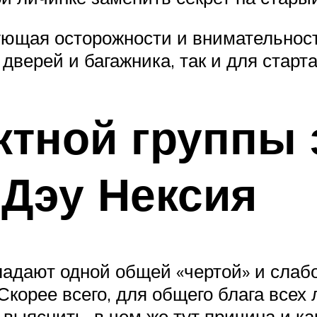
ующая осторожности и внимательности
дверей и багажника, так и для старта
ктной группы 
 Дэу Нексия
ладают одной общей «чертой» и сла
Скорее всего, для общего блага всех
выяснить, в чем же тут причина и ка