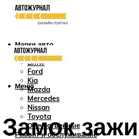
Марки авто
Audi
Bmw
Ford
Kia
Меню
Mazda
Mercedes
Nissan
Замок зажи
Toyota
Отечественные
Ремонт и обслуживание