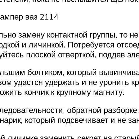
бампер ваз 2114
ьно замену контактной группы, то н
дкой и личинкой. Потребуется отсоед
уйтесь плоской отверткой, поддев э
ольшим болтиком, который вывинчива
ом удастся удержать и не уронить к
ожить кончик к крупному магниту.
следовательности, обратной разборк
арик, который подсвечивает и не зан
й личинке заменить секрет на стары